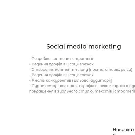
Social media marketing
- Розробка контент-стратегії 

- Ведення профілів у соцмережах

- Створення контент-плану (пости, сторіс, рілси)

- Ведення профілів у соцмережах

- Аналіз конкурентів і цільової аудиторії]

- Аудит сторінок: оцінка профілю, рекомендації щодо
покращення візуального стилю, текстів і стратегії
Навички с