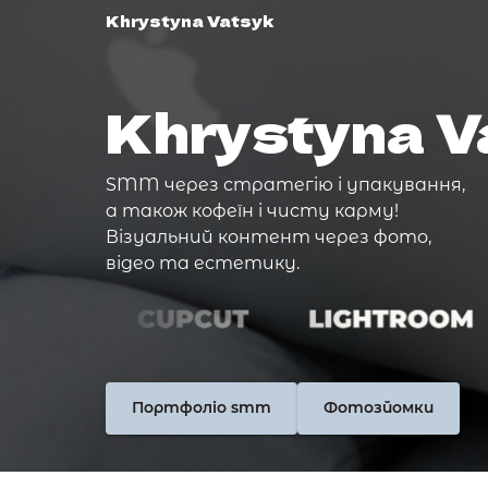
Khrystyna Vatsyk
Khrystyna V
SMM через стратегію і упакування,

а також кофеїн і чисту карму!

Візуальний контент через фото, 

відео та естетику.
Портфоліо smm
Фотозйомки