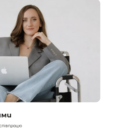
ами
півпрацю 
