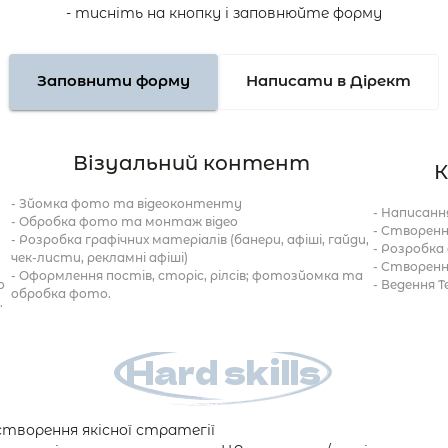
- тисніть на кнопку і заповнюйте форму
Заповнити форму
Написати в Дірект
Візуальний контент
К
- Зйомка фото та відеоконтенту

- Написання
- Обробка фото та монтаж відео

- Створення
- Розробка графічних матеріалів (банери, афіші, гайди, 
- Розробка
чек-листи, рекламні афіші)

- Створенн
- Оформлення постів, сторіс, рілсів; фотозйомка та 
 
- Ведення T
обробка фото.
.
Hard 
skills
творення якісної стратегії
