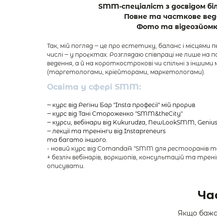
SMM-спеціаліст з досвідом біл
Повне та часткове вед
Фото та відеозйом
Так, 
мій 
погляд 
‒
це 
про 
естетику, 
баланс 
і 
місцями 
п
числі 
‒
у 
проєктах. 
Розглядаю 
співпраці 
не 
лише 
на 
п
ведення, 
а 
й 
на 
короткострокові 
чи 
спільні 
з 
іншими 
(таргетологами, 
кріейторами, 
маркетологами).
Освіта 
у 
сфері 
SMM:
‒
курс 
від 
Регіни 
Бар 
"Insta 
професії" 
мій 
прорив
‒
курс 
від 
Тані 
Стороженко 
"SMM&theCity" 
‒
курси, 
вебінари 
від 
Kukurudza, 
NewLookSMM, 
Genius
‒
лекції 
та 
тренінги 
від 
Instapreneurs
та 
багато 
іншого. 
- новий курс від ComandaA "SMM для рестооранів та 
+ безліч вебінарів, воркшопів, консультацій та тренін
описувати. 
Ча
Якщо бажа