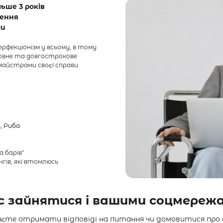
ьше 3 років

ення

ки
ерфекціонізм 
у 
всьому, 
в 
тому 
овне 
та 
довгострокове 
майстрами 
своєї 
справи 
, 
Риба
барів"

гів, які втомлюсь 
с 
зайнятися 
і 
вашими 
соцмереж
єте отримати відповіді на питання чи домовитися про с