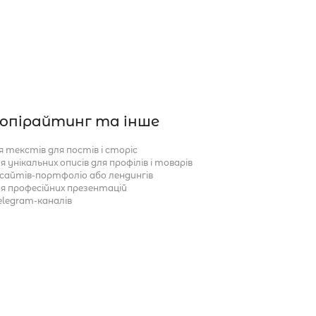
опірайтинг та інше
 текстів для постів і сторіс

 унікальних описів для профілів і товарів

 сайтів-портфоліо або лендингів

я професійних презентацій

elegram-каналів