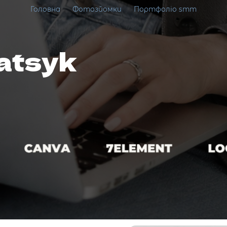
Головна
Фотозйомки
Портфоліо smm
atsyk